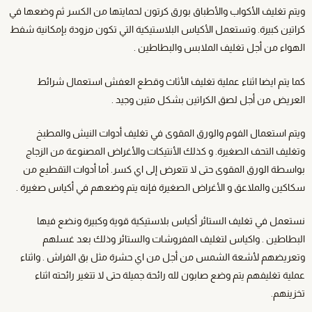
ويتم تغليف الأكواب والأطباق بورق كرتون لحمايتها من الكسر ثم وضعها في
كراتين كبيرة. وتستعمل الأكياس البلاستيكية التي تكون مزودة بإمكانية شفط
الهواء من أجل تغليف الملابس والبطاطين .
كما يتم ايضا اثناء عملية تغليف الأثاث وقطع العفش استعمال شرائط
العريض من أجل لصق الكراتين بشكل متين وجيد .
ويتم استعمال الفوم والورق المقوى في تغليف أدوات النيش والمطبخ
وتغليف التحف الصغيرة. و كذلك الأنتيكات والأغراض المصنوعة من الزجاج
بواسطة الورق المقوى حتى لا تتعرض إلى اي كسر. أما أدوات التقطيع من
سكاكين والملاعق و الأغراض الصغيرة فإنه يتم وضعهم في أكياس صغيرة .
نستعمل في تغليف الستائر أكياس بلاستيكية قوية وكبيرة ونضع فيها
البطاطين . واكياس لتغليف المفروشات والستائر وذلك بعد غسلهم
وتعريضهم لأشعة الشمس من أجل من اي حشرة مثل بق الفراش . واثناء
عملية تغليفهم يتم وضع صابون لله رائحة جميلة حتى لا تتغير رائحته اثناء
تخزينهم.