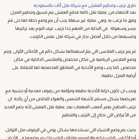
طرق ترتيب وتنظيم العفش مع شركة نقل أثاث بالسعودية
بعد الانتهاء من عملية نقل كافة قطع العفش يتم تنسيق وتنظيم المنزل
وفق ما ترغب به. وهي عملية غير سهلة يجب أن يتم وضع خطة لها حتى تتم
بيسر وسهولة . في البداية من المهم جدا ترتيب غرف النوم بعد تركيبها
وتنسيقها من خلال أفضل نجار في شركة نقل عفش الكويت.
ثم يتم ترتيب الملابس التي يتمّ استعمالها بشكل دائم في الأماكن الأولى. ويتم
وضع الملابس الرياضية في مكان مخصص والملابس الداخلية في مكان
مخصص. كما يجب وضع الأحذية في المناطق المخصصة لها للحفاظ على
أرضية المنزل نظيفة.
ويجب ان تكون خزانة الأحذية نظيفة ومؤلفة من رفوف معدنية أو خشبية مع
تعريضها بشكل مستمر لأشعة الشمس والهواء للتخلص من أي رائحة. ان
ترتيب المطبخ يعتبر أصعب المهمات بعد عملية نقل العفش لأنه يضم العديد
من الأغراض التي تحتاج إلى الترتيب والتنظيم.
بحيث يتم وضع الاشياء التي نستخدمها بشكل يومي في الرفوف مثل التوابل
أما الأكياس البلاستيكية والالمنيوم ولفائف البلاستيك يتم وضعها في الأدراج