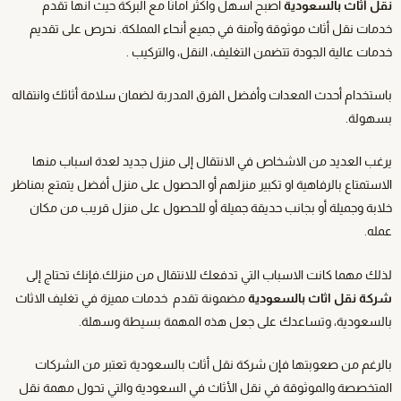
نقل أثاث بالسعودية
أصبح أسهل وأكثر أمانًا مع البركة حيث انها تقدم
خدمات نقل أثاث موثوقة وآمنة في جميع أنحاء المملكة. نحرص على تقديم
خدمات عالية الجودة تتضمن التغليف، النقل، والتركيب .
باستخدام أحدث المعدات وأفضل الفرق المدربة لضمان سلامة أثاثك وانتقاله
بسهولة.
يرغب العديد من الاشخاص في الانتقال إلى منزل جديد لعدة اسباب منها
الاستمتاع بالرفاهية او تكبير منزلهم أو الحصول على منزل أفضل يتمتع بمناظر
خلابة وجميلة أو بجانب حديقة جميلة أو للحصول على منزل قريب من مكان
عمله.
لذلك مهما كانت الاسباب التي تدفعك للانتقال من منزلك.فإنك تحتاج إلى
شركة نقل اثاث بالسعودية
مضمونة تقدم خدمات مميزة في تغليف الاثاث
بالسعودية، وتساعدك على جعل هذه المهمة بسيطة وسهلة.
بالرغم من صعوبتها فإن شركة نقل أثاث بالسعودية تعتبر من الشركات
المتخصصة والموثوقة في نقل الأثاث في السعودية والتي تحول مهمة نقل