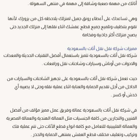
أثاثك من مهمة صعبة وشاقة إلى مهمة في منتهى السهولة .
وهي تساعدك على أعطاء رونق جميل لمنزلك يلاحظه كل من يزورك. لأنها
تقوم بتنظيف وتلميع جميع قطع عفشك اثناء نقلها إلى منزلك الجديد حتى
يصبح منزلك أكثر جاذبية وفخامة
مميزات شركة نقل نقل أثاث بالسعودية
شركة نقل أثاث بالسعودية تتميز باستعمال أفضل التقنيات الحديثة والمعدات
والادوات من أوناش وسيارات وشاحنات نقل ورافعات .
حيث تعمل شركة نقل أثاث بالسعودية على تجهيز الشاحنات والسيارات من
الداخل من أجل تقديم الحماية والعناية اثناء عملية نقله وحتى لا يصيبه أي
خدش أو كسر .
في شركة نقل أثاث بالسعودية عمالة وفريق عمل مميز مؤلف من أفضل
الفنيين والنجارين من كافة الجنسيات مثل العمالة الهندية والعمالة المصرية
والعمالة الفليبينية للتعامل مع كافة انواع قطع الأثاث حتى تتم عملية فك
وتركيب وتغليف مختلف قطع العفش بمنتهى الحماية والحذر .