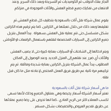
النجار بفك الدولاب ثم الكوميديات ثم التسريحة وبعد ذلك السرير. وعند
الانتهاء من تفكيك جميع قطع العفش والأثاث الموجودة في منزلكم.
يقوم عمال شركة نقل أثاث بالسعودية بتنظيف كل قطع العفش ثم
تغليفها وبعد ذلك من خلال تعبئتها في الكراتين. كما يتم ترقيم هذه الكراتين
بشكل متسلسل حتى تتم عملية نقل العفش بسهولة . يبدأ العمال بتنزيل
جميع الكراتين إلى السيارات المخصصة لنقلهم باستعمال الرافعات او الأوناش.
ويتم ادخالها إلى الشاحنات أو السيارات بعناية كبيرة حتى لا يصيب العفش
والأثاث أي ضرر عند نقلهم إلى المنزل الجديد. وعند الوصول إلى المكان
المطلوب يبدأ عمال الشركة بتنزيل الكراتين بعناية شديدة وفائقة. ثم يتم
تركيبهم مرة ثانية عم طريق فريق العمل المختص لإعادته مثل ما كان قبل
نقله .
ما هي أسعار شركة نقل أثاث بالسعودية
تعتبر أسعار الشركة أسعار رخيصة وهي بمتناول الجميع وذلك لأنها تسعى
لكسب العملاء اكثر من الربح المادي ، كما انها تحرص على رضا جميع عملائها
عن طريق تقديم العروض والتخفيضات بشكل مستمر .